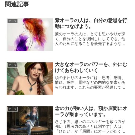
関連記事
紫オーラの人は、自分の意思を行
オーラ
動につなげよう。
紫のオーラの人は、とても思いやりが深
く、自分のことを後回しにしてでも、他
人のためになることを優先するようなと
ころがあります。気配り上手ですが、言
い換えると気...
大きなオーラのパワーを、外にむ
オーラ
けてあらわしていく
頭のまわりのオーラには、思考、感情、
情緒、感性、霊性などの内的な要素があ
らわれます。これらの要素が発達してい
る人は、頭のまわりのオーラのほうが、
全体のオーラ...
念の力が強い人は、額か眉間にオ
オーラ
ーラが集まっています。
念じる力、思いのエネルギーを放つ力が
強い（思考力の高さとは別です）人は、
「ひたい」か「眉間」にオーラがたくさ