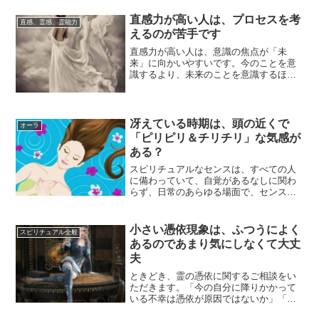
直感力が高い人は、プロセスを考
直感、霊感、霊能力
えるのが苦手です
直感力が高い人は、意識の焦点が「未
来」に向かいやすいです。今のことを意
識するより、未来のことを意識するほう
が得意で自然にできてしまいます。直感
するというのは...
冴えている時期は、頭の近くで
オーラ
「ピリピリ＆チリチリ」な気感が
ある？
スピリチュアルなセンスは、すべての人
に備わっていて、自覚があるなしに関わ
らず、日常のあらゆる場面で、センスを
発揮しながら思考をしたり行動をしたり
しています。...
小さい憑依現象は、ふつうによく
スピリチュアル全般
あるのであまり気にしなくて大丈
夫
ときどき、霊の憑依に関するご相談をい
ただきます。「今の自分に降りかかって
いる不幸は憑依が原因ではないか」「今
自分は憑依されているのではと心配だ」