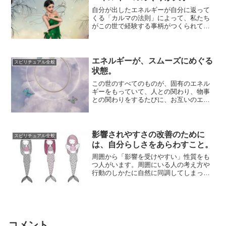
自分が出したエネルギーが自分に返って
くる「カルマの法則」によって、私たち
がこの世で経験する事柄がつくられてい
きます。ある行動として自分が出したエ
ネルギーが、...
エネルギーが、スムーズにめぐる
スピリチュアル全般
状態。
この世のすべてのものが、固有のエネル
ギーをもっていて、人との関わり、物事
との関わりをするたびに、お互いのエネ
ルギーの交流がなされています。放たれ
るエネルギー...
影響されやすさの改善のために
スピリチュアル全般
は、自分らしさをあらわすこと。
周囲から「影響を受けやすい」性質をも
つ人がいます。周囲にいる人の考え方や
行動のしかたに自然に同調してしまった
り、相手が放つエネルギーを引き受けて
しまったりし...
コメント