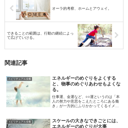
オーラ的考察、ホームとアウェイ。
できることの範囲は、行動の継続によっ
て広げていける。
関連記事
エネルギーのめぐりをよくする
スピリチュアル全般
と、物事のめぐりあわせもよくな
る。
仕事運、金運など、○○運というのは「本
人の努力や意思をこえたところにある働
き」が一方的にふりかかってくるイメー
ジでとらえられます。しかし私は、運に
は「自分の...
スケールの大きなできごとには、
スピリチュアル全般
エネルギーのめぐりが大事