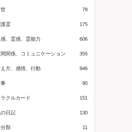
前世
79
守護霊
175
直感、霊感、霊能力
606
人間関係、コミュニケーション
355
考え方、感情、行動
946
仕事
90
オラクルカード
151
私の日記
130
未分類
11