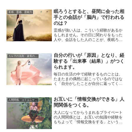
ごと」や「他...
眠ろうとすると、昼間に会った相
直感、霊感、霊能力
手との会話が「脳内」で行われる
のは？
霊感が強い人は、こういう経験があるか
もしれません。その日に関わりをもった
人や、会話をした人のことが、夜眠ろう
とすると急に思いだされて、「まるで昼
間の続きをし...
自分の行いが「原因」となり、経
カルマの法則・波長の法則
験する「出来事（結果）」がつく
られます。
毎日の生活の中で経験するものごとは、
たまたまの偶然に起こっているのではな
く「自分がしたことが自分に返ってく
る」というスピリチュアルなしくみが関
連しています。...
お互いに「情報交換ができる」人
人間関係、コミュニケーション
間関係をつくる。
大人になってからうまれるプライベート
の人間関係とは、お互いの知識や経験を
もちよって「情報交換をする」という意
味合いが大きいですよね。行動範囲や価
値観が違う人...