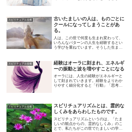
ります。夢の中の一場面が、未来で起こ
ることの先取...
古いたましいの人は、ものごとに
スピリチュアル全般
クールになってしまうことがあ
る。
人は、この世で何度も生まれ変わって、
いろんなパターンの人生を経験するとい
う学びを重ねています。そうした生まれ
変わりの「回数」や、この世で経験を重
ねている「延...
経験はオーラに刻まれ、エネルギ
スピリチュアル全般
ーの振動と波を増やすことになる
オーラには、人生の経験がエネルギーと
して刻まれていきます。経験をよりわか
りやすく細分化すると「行動」「思考」
「感動」の３つになります。 行動は、体
を動かすこ...
スピリチュアリズムとは、霊的な
スピリチュアル全般
しくみをあらわしたものです。
スピリチュアリズムというのは、「たま
しいの観点からの、霊的なしくみ」のこ
とで、私たちがこの世でたましいの学び