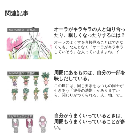
関連記事
オーラがキラキラの人と知り合っ
カルマの法則・波長の法則
たり、親しくなったりするには？
オーラのようすを直接見ることはできな
くても、なんとなく「オーラがキラキラ
していそう」な人っていますよね。イメ
ージ的には、パワーいっぱいで、輝く才
能があり、自...
周囲にあるものは、自分の一部を
カルマの法則・波長の法則
映しだしている。
この世には、同じ要素をもつもの同士が
引きあう「波長の法則」がありますか
ら、関わりがつくられる、人、物、でき
ごとは、お互いの中に同じ要素が存在し
ていることにな...
自分がうまくいっているときは、
スピリチュアル全般
周囲もうまくいっていることが多
い。