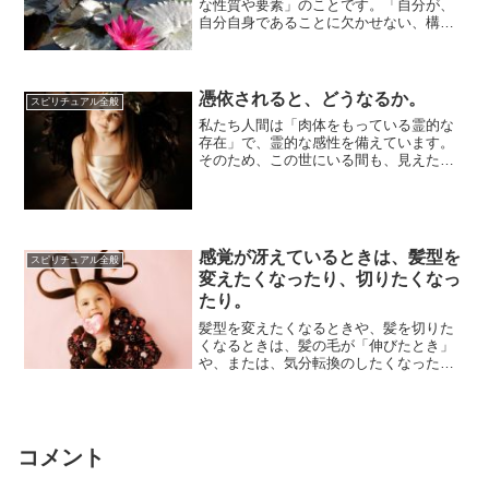
な性質や要素」のことです。「自分が、
自分自身であることに欠かせない、構成
要素となっていること」が、本質です。
人は、たまし...
憑依されると、どうなるか。
スピリチュアル全般
私たち人間は「肉体をもっている霊的な
存在」で、霊的な感性を備えています。
そのため、この世にいる間も、見えた
り、ふれたりして確認することは難しい
けれども、実は...
感覚が冴えているときは、髪型を
スピリチュアル全般
変えたくなったり、切りたくなっ
たり。
髪型を変えたくなるときや、髪を切りた
くなるときは、髪の毛が「伸びたとき」
や、または、気分転換のしたくなったと
きなどが多いですよね。しかし、まった
く別の、スピ...
コメント