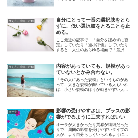
と思ってしまう」ことが多いです。自分
を軸として、...
自分にとって一番の選択肢をとら
考え方、感情、行動
ずに、低い選択肢をとることを止
める。
ここ最近の記事で、「自分を認めずに否
定」していたり「過小評価」していたり
すると、人生のあらゆる場面で「選択ミ
スをしてしまう」ことから生活全般が混
乱しやすくな...
内容があっていても、規模があっ
考え方、感情、行動
ていないとかみ合わない。
「その人にあった規模」というものがあ
って、大きな規模が向いている人もいれ
ば、小さい規模のほうが動きやすい人も
います。「自分がどちらを好むか」と
「自分にはどち...
影響の受けやすさは、プラスの影
オーラ
響がでるように工夫すればいい
オーラが大きかったり質感が繊細だった
りで、周囲の影響を受けやすいタイプの
人が、より自分らしくいられるようにす