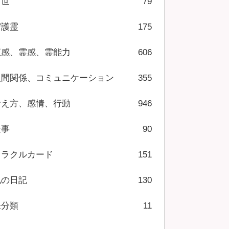
前世
79
守護霊
175
直感、霊感、霊能力
606
人間関係、コミュニケーション
355
考え方、感情、行動
946
仕事
90
オラクルカード
151
私の日記
130
未分類
11