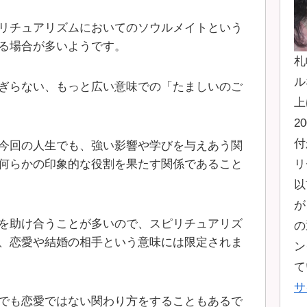
リチュアリズムにおいてのソウルメイトという
る場合が多いようです。
札
ル
ぎらない、もっと広い意味での「たましいのご
上
2
付
今回の人生でも、強い影響や学びを与えあう関
リ
何らかの印象的な役割を果たす関係であること
以
が
を助け合うことが多いので、スピリチュアリズ
の
、恋愛や結婚の相手という意味には限定されま
ン
て
サ
でも恋愛ではない関わり方をすることもあるで