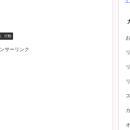
サ
情、行動
ンサーリンク