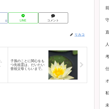
LINE
コメント
0
リカコ
は、
子孫のことに関心をも
え
つ先祖霊は、だいたい
曾祖父母くらいまで。