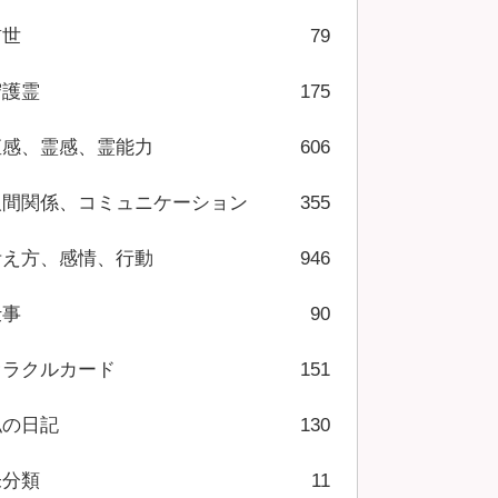
前世
79
守護霊
175
直感、霊感、霊能力
606
人間関係、コミュニケーション
355
考え方、感情、行動
946
仕事
90
オラクルカード
151
私の日記
130
未分類
11