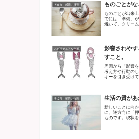
ものごとがな
考え方、感情、行動
ものごとが出来上
でには「準備」が
焼いて、クリームを
影響されやす
スピリチュアル全般
すこと。
周囲から「影響を
考え方や行動のし
ギーを引き受けてし
生活の質があ
考え方、感情、行動
新しいことに向か
に、逆方向に「押
ものです。現状を変