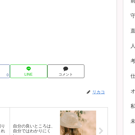
LINE
コメント
0
リカコ
回り
自分の良いところは、
しれ
自分ではわかりにく