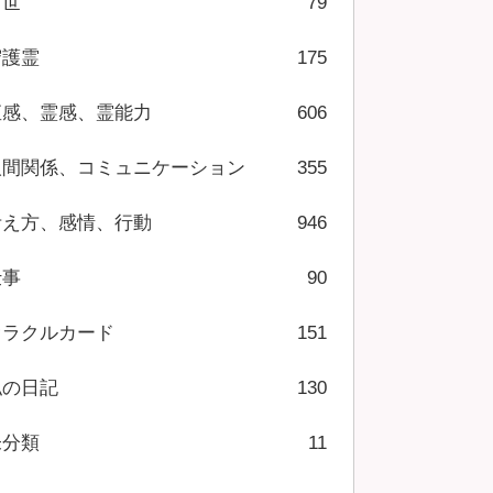
前世
79
守護霊
175
直感、霊感、霊能力
606
人間関係、コミュニケーション
355
考え方、感情、行動
946
仕事
90
オラクルカード
151
私の日記
130
未分類
11