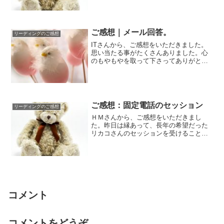
感じです...
ご感想｜メール回答。
リーディングのご感想
ITさんから、ご感想をいただきました。
思い当たる事がたくさんありました。心
のもやもやを取って下さってありがとう
ございます。感謝しています！昨年の私
は 自分を...
ご感想：固定電話のセッション
リーディングのご感想
ＨＭさんから、ご感想をいただきまし
た。昨日は縁あって、長年の希望だった
リカコさんのセッションを受けることが
出来て、とてもとても有意義で楽しい時
間を過ごすこと...
コメント
コメントをどうぞ