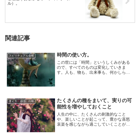
ル）。
関連記事
時間の使い方。
スピリチュアル全般
この世には「時間」というしくみがある
ので、すべてのものは変化していきま
す。人も、物も、出来事も、何かしらの
「動き」をともなって、この世に存在し
ています。たと...
たくさんの種をまいて、実りの可
考え方、感情、行動
能性を増やしておくこと
人生の中に、たくさんの刺激的なこと
や、楽しいことが起こって、豊かな喜怒
哀楽を感じながら過ごしていくことが
「実り」だとしたら、そうなる未来につ
ながる「種まき」...