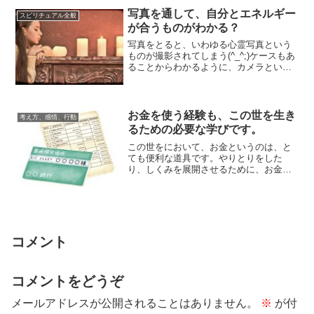
写真を通して、自分とエネルギー
スピリチュアル全般
が合うものがわかる？
写真をとると、いわゆる心霊写真という
ものが撮影されてしまう(^_^;)ケースもあ
ることからわかるように、カメラという
道具は、スピリチュアルなエネルギーと
馴染...
お金を使う経験も、この世を生き
考え方、感情、行動
るための必要な学びです。
この世をにおいて、お金というのは、と
ても便利な道具です。やりとりをした
り、しくみを展開させるために、お金が
介在することで、ものごとの動きがわか
りやすいものと...
コメント
コメントをどうぞ
メールアドレスが公開されることはありません。
※
が付