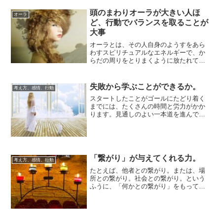
頭のまわりオーラが大きい人ほ
オーラ
ど、行動でバランスを取ることが
大事
オーラとは、その人自身のようすをあら
わすスピリチュアルなエネルギーで、か
らだの周りをとりまくように放たれてい
ます。その人の「強いところ」「よく動
かすところ」...
失敗から学ぶことができるか。
考え方、感情、行動
スタートしたことがゴールにたどり着く
までには、たくさんの時間と労力がかか
ります。見通しのよい一本道を進んでい
ける状況にはならず、曲がりくねってわ
かりにくい道...
「繋がり」が与えてくれる力。
考え方、感情、行動
たとえば、他者との繋がり。または、場
所との繋がり。社会との繋がり。という
ふうに、「何かとの繋がり」をもってい
られると、人は安心を覚えるものです。
それらは、自...