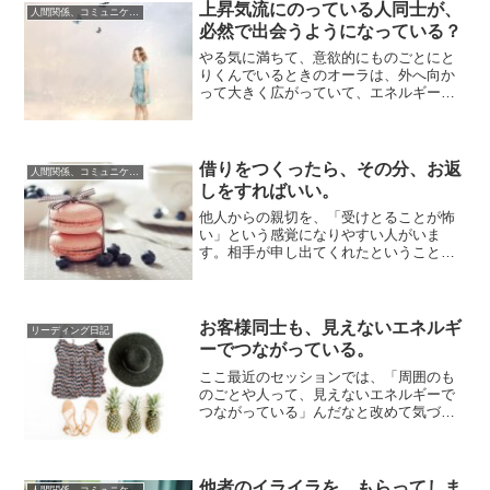
上昇気流にのっている人同士が、
人間関係、コミュニケーション
必然で出会うようになっている？
やる気に満ちて、意欲的にものごとにと
りくんでいるときのオーラは、外へ向か
って大きく広がっていて、エネルギーが
放つ勢いも強いです。そういう人と関わ
りをもつと、...
借りをつくったら、その分、お返
人間関係、コミュニケーション
しをすればいい。
他人からの親切を、「受けとることが怖
い」という感覚になりやすい人がいま
す。相手が申し出てくれたということ
は、自分を気にしてもらえているという
ことですから、そ...
お客様同士も、見えないエネルギ
リーディング日記
ーでつながっている。
ここ最近のセッションでは、「周囲のも
のごとや人って、見えないエネルギーで
つながっている」んだなと改めて気づか
される機会が多いです。本当に書ききれ
ないくらいの...
他者のイライラを、もらってしま