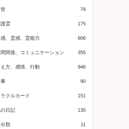
前世
79
守護霊
175
直感、霊感、霊能力
606
人間関係、コミュニケーション
355
考え方、感情、行動
946
仕事
90
オラクルカード
151
私の日記
130
未分類
11