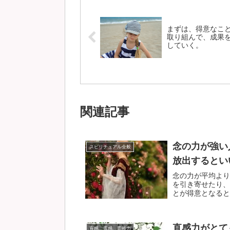
まずは、得意なこ
取り組んで、成果
していく。
関連記事
念の力が強い
スピリチュアル全般
放出するとい
念の力が平均より
を引き寄せたり、
とが得意となるとい
直感力がとて
直感、霊感、霊能力