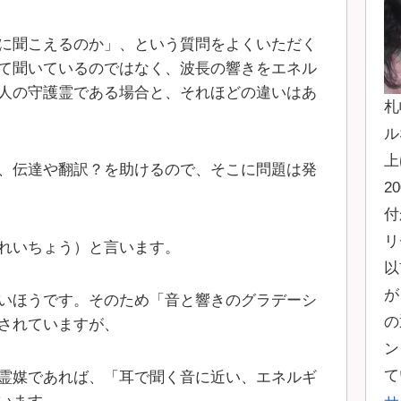
に聞こえるのか」、という質問をよくいただく
て聞いているのではなく、波長の響きをエネル
人の守護霊である場合と、それほどの違いはあ
札
ル
上
、伝達や翻訳？を助けるので、そこに問題は発
2
付
リ
れいちょう）と言います。
以
が
いほうです。そのため「音と響きのグラデーシ
の
されていますが、
ン
て
霊媒であれば、「耳で聞く音に近い、エネルギ