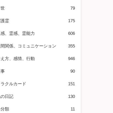
前世
79
守護霊
175
直感、霊感、霊能力
606
人間関係、コミュニケーション
355
考え方、感情、行動
946
仕事
90
オラクルカード
151
私の日記
130
未分類
11