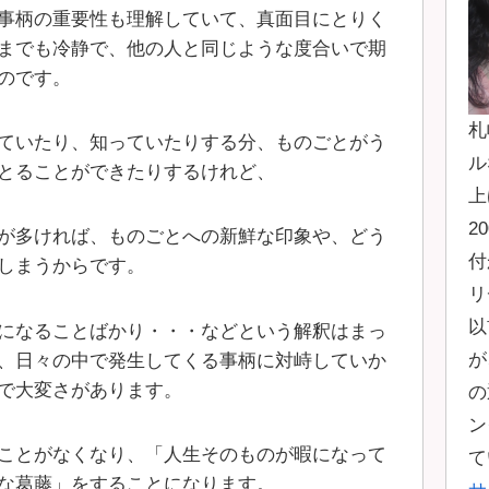
事柄の重要性も理解していて、真面目にとりく
までも冷静で、他の人と同じような度合いで期
のです。
札
ていたり、知っていたりする分、ものごとがう
ル
とることができたりするけれど、
上
2
が多ければ、ものごとへの新鮮な印象や、どう
付
しまうからです。
リ
以
になることばかり・・・などという解釈はまっ
が
、日々の中で発生してくる事柄に対峙していか
で大変さがあります。
の
ン
ことがなくなり、「人生そのものが暇になって
て
な葛藤」
をすることになります。