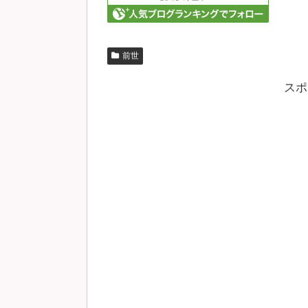
前世
スポ