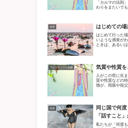
「カルマの法則」
わりをまたいでも作
はじめての場
前世
はじめて行った場
いような感覚がわ
ときは、あるいは、
気質や性質を
スピリチュアル全般
人がこの世に生ま
質や性質などの特
徴が、両親や祖父母
同じ国で何度
前世
「話すこと」
私たちが「何度も