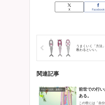
X
Facebook
うまくいく「方法
教わるといい。
関連記事
前世での行い
カルマの法則・波長の法則
ある。
この世には「自分