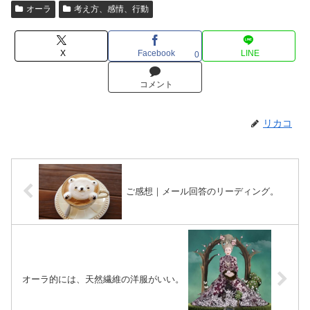
オーラ
考え方、感情、行動
X
Facebook
LINE
0
コメント
リカコ
ご感想｜メール回答のリーディング。
オーラ的には、天然繊維の洋服がいい。