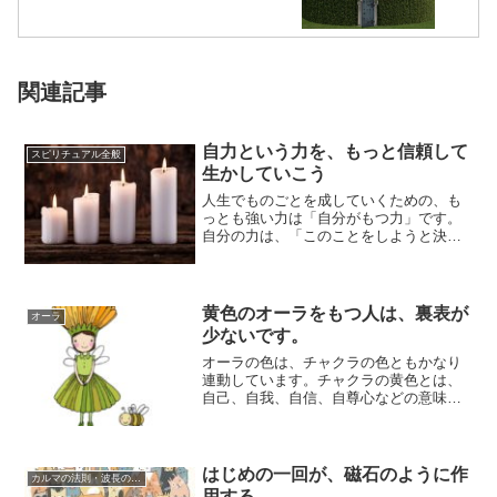
関連記事
自力という力を、もっと信頼して
スピリチュアル全般
生かしていこう
人生でものごとを成していくための、も
っとも強い力は「自分がもつ力」です。
自分の力は、「このことをしようと決め
て行動する」というように使い方を自分
がコントロー...
黄色のオーラをもつ人は、裏表が
オーラ
少ないです。
オーラの色は、チャクラの色ともかなり
連動しています。チャクラの黄色とは、
自己、自我、自信、自尊心などの意味が
あるとされていますよね（私もあまり詳
しくはないの...
はじめの一回が、磁石のように作
カルマの法則・波長の法則
用する。