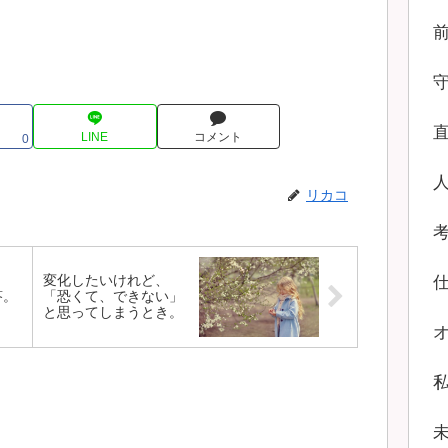
LINE
コメント
0
リカコ
変化したいけれど、
答。
「恐くて、できない」
と思ってしまうとき。