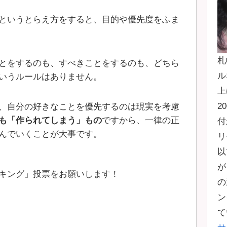
というとらえ方をすると、目的や優先度をふま
札
とをするのも、すべきことをするのも、どちら
ル
いうルールはありません。
上
2
、自分の好きなことを優先するのは現実を考慮
も「作られてしまう」もの
ですから、一律の正
付
んでいくことが大事です。
リ
以
が
キング」投票をお願いします！
の
ン
て