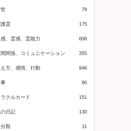
前世
79
守護霊
175
直感、霊感、霊能力
606
人間関係、コミュニケーション
355
考え方、感情、行動
946
仕事
90
オラクルカード
151
私の日記
130
未分類
11