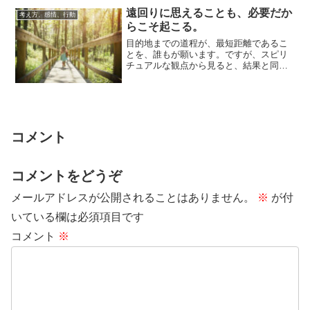
遠回りに思えることも、必要だか
考え方、感情、行動
らこそ起こる。
目的地までの道程が、最短距離であるこ
とを、誰もが願います。ですが、スピリ
チュアルな観点から見ると、結果と同じ
くらいに（ときには、それ以上に）、そ
こに至るまで...
コメント
コメントをどうぞ
メールアドレスが公開されることはありません。
※
が付
いている欄は必須項目です
コメント
※