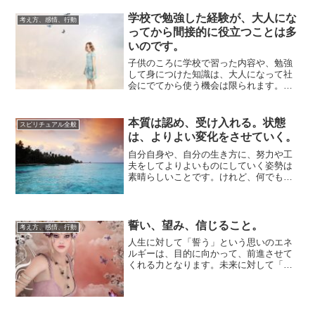
学校で勉強した経験が、大人にな
考え方、感情、行動
ってから間接的に役立つことは多
いのです。
子供のころに学校で習った内容や、勉強
して身につけた知識は、大人になって社
会にでてから使う機会は限られます。専
門分野に進んだごく一部の人をのぞけ
ば、大部分の人...
本質は認め、受け入れる。状態
スピリチュアル全般
は、よりよい変化をさせていく。
自分自身や、自分の生き方に、努力や工
夫をしてよりよいものにしていく姿勢は
素晴らしいことです。けれど、何でも変
えられるわけではないという理解の上
で、行うことが...
誓い、望み、信じること。
考え方、感情、行動
人生に対して「誓う」という思いのエネ
ルギーは、目的に向かって、前進させて
くれる力となります。未来に対して「望
む」という思いのエネルギーは、今この
瞬間から、心...