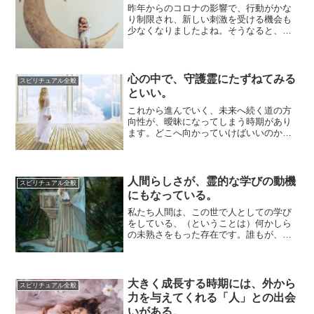
昨年からのコロナの影響で、行動がかな
り制限され、新しい刺激を受ける機会も
少なくなりましたよね。そうなると、未
来に向けた目標も立てにくくなります。
未来がどうな...
心の中で、守護霊にたずねてみる
スピリチュアル全般
といい。
これから進んでいく、未来へ続く道の方
向性が、曖昧になってしまう時期があり
ます。どこへ向かっていけばいいのか、
今の自分は進んでいるのか止まっている
のか、わから...
人間らしさが、霊的な学びの動機
スピリチュアル全般
にもなっている。
私たち人間は、この世で人としての学び
をしている、（ということは）何かしら
の未熟さをもった存在です。誰もが、た
ましいのレベルの意識では、「人生の経
験を通して、...
大きく成長する時期には、外から
スピリチュアル全般
力を与えてくれる「人」との出会
いがある。