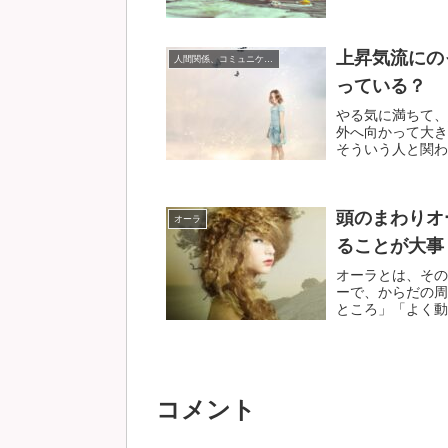
上昇気流にの
人間関係、コミュニケーション
っている？
やる気に満ちて、
外へ向かって大き
そういう人と関わり
頭のまわりオ
オーラ
ることが大事
オーラとは、その
ーで、からだの周
ところ」「よく動か
コメント