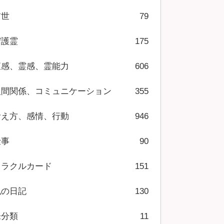
前世
79
守護霊
175
直感、霊感、霊能力
606
人間関係、コミュニケーション
355
考え方、感情、行動
946
仕事
90
オラクルカード
151
私の日記
130
未分類
11