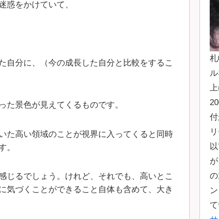
迷惑をかけていて、
札
た自分に、（今の成長した自分と比較をするこ
ル
上
2
った景色が見えてくるものです。
付
リ
いた高い領域のことが視界に入ってくると同時
以
す。
が
の
感じるでしょう。けれど、それでも、高いとこ
に気づくことができること自体も含めて、大き
ン
て