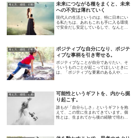
未来につながる種をまくと、未来
考え方、感情、行動
への不安は薄れていく
現代人の生活というのは、特に日本にい
る私たちは、あれもこれも手に入る環境
で安全だし安定しているしで、なんとな
く今のままを選択してコンフォートゾー
ンに居続けて...
ポジティブな自分になり、ポジテ
考え方、感情、行動
ィブな事柄を引き寄せる。
ポジティブなことが自分でありたい、そ
ういうものごとが起こってほしいときに
は、「ポジティブな要素のある人や、物
や事柄に、関わる機会をもつ」といいの
です。外のエ...
可能性というギフトを、内から掘
考え方、感情、行動
り起こす。
誰もが「自分らしさ」というギフトを抱
えて、この世に生まれてきています。個
性とは、生まれてから後の経験で培われ
るものばかりではなく、生まれた時点で
備えてきてい...