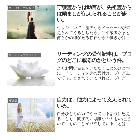
守護霊からは助言が、先祖霊から
スピリチュアル全般
は励ましが伝えられることが多
い。
セッションで、霊界からメッセージが伝
えられてくるとしたら、ご相談者さまと
何らかの縁がある存在からの働きかけに
なります。たましいの繋がりがある「守
護霊」や、身...
リーディングの受付記事は、ブロ
リーディングセッションについて
グのどこに載るのかという件。
よくお問い合せをいただくことのひとつ
に、「リーディングの受付は、ブログ上
で行う」とされているけれど、ブログの
どこに掲載されているのか、みつけられ
ないという内...
自力は、他力によって支えられて
守護霊
いる。
自分ひとりの力でやっているように思え
ることも、間接的には誰かの力をいただ
いて、ものごとが成立していることは多
いです。たとえば、働きかけをする相手
がいてくれる...