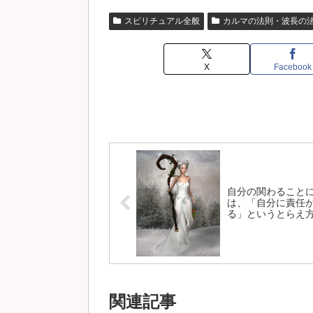
スピリチュアル全般
カルマの法則・波長の
X
Facebook
自分の関わること
は、「自分に責任
る」というとらえ
で。
関連記事