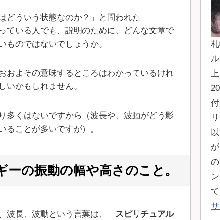
はどういう状態なのか？」と問われた
っている人でも、説明のために、どんな文章で
札
いものではないでしょうか。
ル
おおよその意味するところはわかっているけれ
上
しいかもしれません。
2
付
り多くはないですから（波長や、波動がどう影
リ
いることが多いですが）。
以
が
の
ギーの振動の幅や高さのこと。
ン
て
サ
、波長、波動という言葉は、「
スピリチュアル