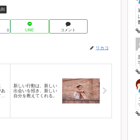
法則
数
LINE
コメント
0
リカコ
に
新しい行動は、新しい
があ
出会いを招き、新しい
方
自分を教えてくれる。