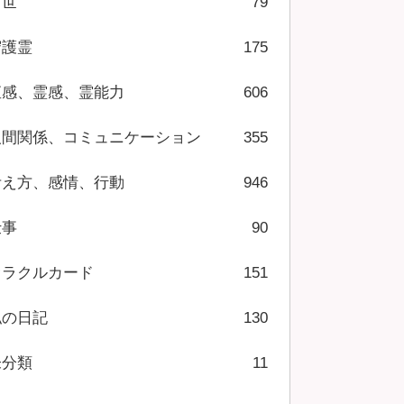
前世
79
守護霊
175
直感、霊感、霊能力
606
人間関係、コミュニケーション
355
考え方、感情、行動
946
仕事
90
オラクルカード
151
私の日記
130
未分類
11