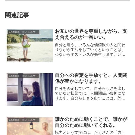
関連記事
お互いの世界を尊重しながら、支
人間関係、コミュニケーション
え合えるのが一番いい。
自分と違う、いろんな価値観の人と関わ
りながら生活をしていくということは、
少なからずストレスが発生します。いち
いち説明しないと伝わらないとか、何で
そちらの選択...
自分への否定を手放すと、人間関
人間関係、コミュニケーション
係が豊かになります。
自分を否定していて、自分らしさを出し
ていない状態では、人間関係が負担にな
ります。自分らしさを出すことは、外へ
向けた「押しだす力」にもなるのです
が、それが十分...
誰かのために動くことで、誰かが
人間関係、コミュニケーション
自分のために動いてくれる。
協力という文字には、たくさんの「力」