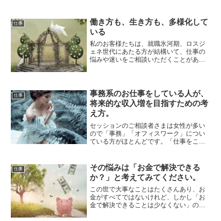
働き方も、生き方も、多様化して
仕事
いる
私のお客様たちは、就職氷河期、ロスジ
ェネ世代にあたる方が結構いて、仕事の
悩みや迷いをご相談いただくことがあり
ます。この世代の方は社会に出たスター
トの時点で、...
事務系のお仕事をしている人が、
仕事
将来的な収入増を目指すための考
え方。
セッションのご相談者さまは女性が多い
ので「事務」「オフィスワーク」につい
ている方がほとんどです。「仕事をこの
まま続けるか、転職するか」というご相
談もわりと多...
その悩みは「お金で解決できる
仕事
か？」と考えてみてください。
この世で大事なことはたくさんあり、お
金がすべてではないけれど、しかし「お
金で解決できることは少なくない」のも
事実です。日常の中で悩みがあるときに
「それはお金...