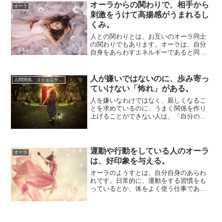
オーラからの関わりで、相手から
オーラ
刺激をうけて高揚感がうまれるし
くみ。
人との関わりとは、お互いのオーラ同士
の関わりでもあります。オーラは、自分
自身をあらわすエネルギーであると同時
に、内と外のエネルギーをやりとりする
送受信装置で...
人が嫌いではないのに、歩み寄っ
人間関係、コミュニケーション
ていけない「怖れ」がある。
人を嫌いなわけではなく、親しくなるこ
とを求めているのに、うまく関係を作り
上げることができない人は、「自分のほ
うから歩みよることが苦手」というケー
スが多いです...
運動や行動をしている人のオーラ
オーラ
は、好印象を与える。
オーラのようすとは、自分自身のあらわ
れです。日常的に、運動をする習慣をも
っているとか、体をよく使う仕事である
とか、出歩く機会が多いなどの、「運
動」「行動」を...