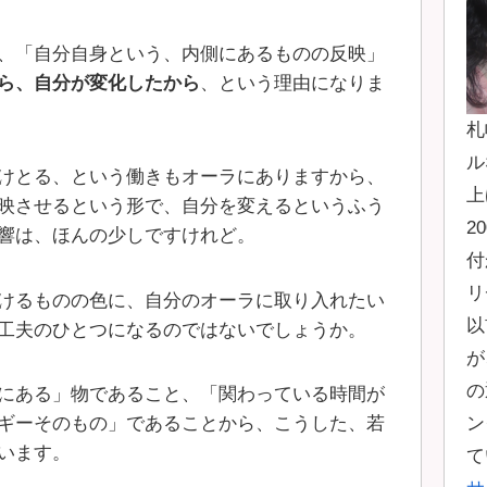
、「自分自身という、内側にあるものの反映」
ら、自分が変化したから
、という理由になりま
札
ル
けとる、という働きもオーラにありますから、
上
映させるという形で、自分を変えるというふう
2
響は、ほんの少しですけれど。
付
リ
けるものの色に、自分のオーラに取り入れたい
以
工夫のひとつになるのではないでしょうか。
が
の
にある」物であること、「関わっている時間が
ン
ギーそのもの」であることから、こうした、若
います。
て