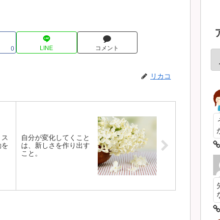
LINE
コメント
0
リカコ
、ス
自分が変化してくこと
動を
は、新しさを作り出す
こと。