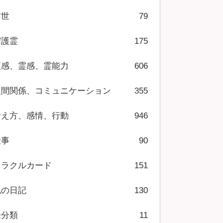
前世
79
守護霊
175
直感、霊感、霊能力
606
人間関係、コミュニケーション
355
考え方、感情、行動
946
仕事
90
オラクルカード
151
私の日記
130
未分類
11