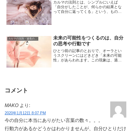
カルマの法則とは、シンプルにいえば
「自分がしたことが、何らかの結果とな
って自分に返ってくる」という、ものご
とが起こるしくみのことです。この世で
自分が経験する...
未来の可能性をつくるのは、自分
カルマの法則・波長の法則
の思考や行動です
ひとつ前の記事のとおりで、オーラとい
うスクリーンにはどきどき「未来の可能
性」があらわれます。この現象は、過去
の「行い」が種まきになっています。そ
れらがこれか...
コメント
MAKO
より:
2020年1月12日 8:07 PM
今の自分に本当にありがたい言葉の数々。。。
行動力があるかどうかはわかりませんが、自分ひとりだけ