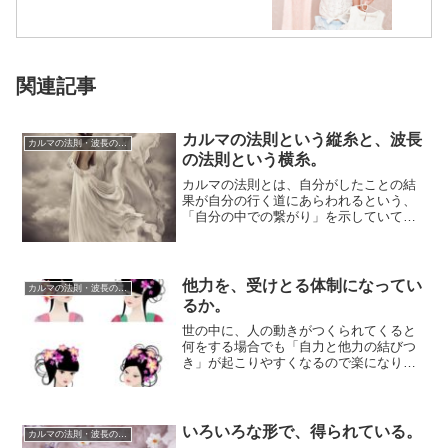
関連記事
カルマの法則という縦糸と、波長
カルマの法則・波長の法則
の法則という横糸。
カルマの法則とは、自分がしたことの結
果が自分の行く道にあらわれるという、
「自分の中での繋がり」を示していて、
波長の法則とは、自分と同じ要素をもつ
人や事柄が引...
他力を、受けとる体制になってい
カルマの法則・波長の法則
るか。
世の中に、人の動きがつくられてくると
何をする場合でも「自力と他力の結びつ
き」が起こりやすくなるので楽になりま
すね。新しいアイデアが生まれやすかっ
たり、働きか...
いろいろな形で、得られている。
カルマの法則・波長の法則