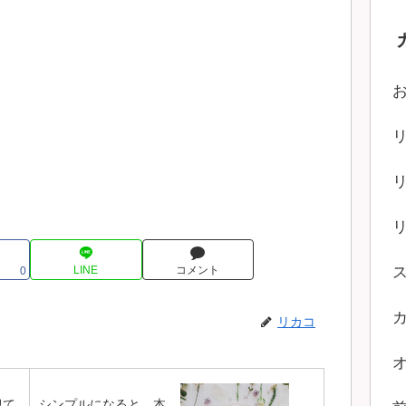
LINE
コメント
0
リカコ
似て
シンプルになると、本