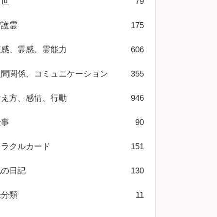
前世
79
守護霊
175
直感、霊感、霊能力
606
人間関係、コミュニケーション
355
考え方、感情、行動
946
仕事
90
オラクルカード
151
私の日記
130
未分類
11