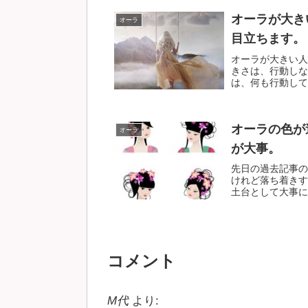
オーラが大き
オーラ
目立ちます。
オーラが大きい人
きさは、行動しな
は、何も行動してい
オーラの色が
オーラ
が大事。
先日の過去記事の
けれど落ち着きす
土台として大事にし
コメント
M代
より: