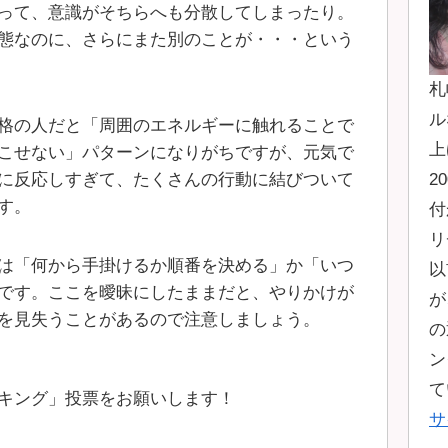
って、意識がそちらへも分散してしまったり。
態なのに、さらにまた別のことが・・・という
札
ル
格の人だと「周囲のエネルギーに触れることで
上
こせない」パターンになりがちですが、元気で
に反応しすぎて、たくさんの行動に結びついて
2
す。
付
リ
は「何から手掛けるか順番を決める」か「いつ
以
です。ここを曖昧にしたままだと、やりかけが
が
を見失うことがあるので注意しましょう。
の
ン
て
キング」投票をお願いします！
サ