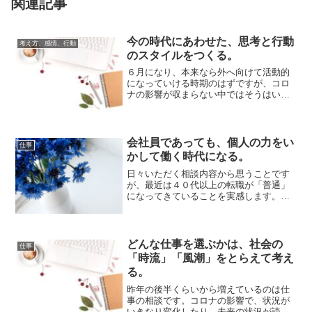
関連記事
今の時代にあわせた、思考と行動
考え方、感情、行動
のスタイルをつくる。
６月になり、本来なら外へ向けて活動的
になっていける時期のはずですが、コロ
ナの影響が収まらない中ではそうはいか
ず、思い通りにいかない焦りがでたり、
これでいいの...
会社員であっても、個人の力をい
仕事
かして働く時代になる。
日々いただく相談内容から思うことです
が、最近は４０代以上の転職が「普通」
になってきていることを実感します。終
身雇用制度は衰退しつつあるところに、
コロナで業績...
どんな仕事を選ぶかは、社会の
仕事
「時流」「風潮」をとらえて考え
る。
昨年の後半くらいから増えているのは仕
事の相談です。コロナの影響で、状況が
いきなり変化したり、未来の状況が読め