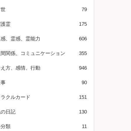
前世
79
守護霊
175
直感、霊感、霊能力
606
人間関係、コミュニケーション
355
考え方、感情、行動
946
仕事
90
オラクルカード
151
私の日記
130
未分類
11