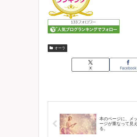
オーラ
X
Facebook
本のページに、メ
ージが重なって見
る。